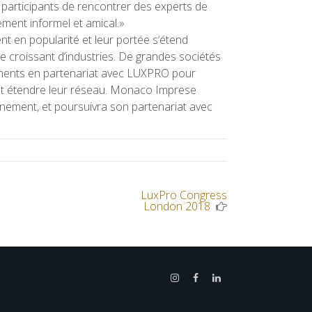
 les participants de rencontrer des experts de
ement informel et amical.»
en popularité et leur portée s‘étend
 croissant d’industries. De grandes sociétés
nements en partenariat avec LUXPRO pour
 et étendre leur réseau. Monaco Imprese
ènement, et poursuivra son partenariat avec
LuxPro Congress
Next
London 2018
Post
: