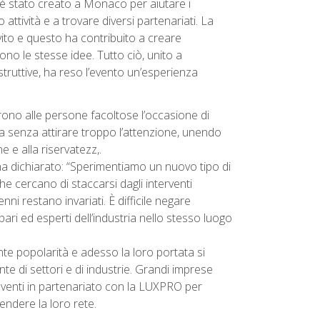
 è stato creato a Monaco per aiutare i
o attività e a trovare diversi partenariati. La
vito e questo ha contribuito a creare
ono le stesse idee. Tutto ciò, unito a
struttive, ha reso l’evento un’esperienza
frono alle persone facoltose l’occasione di
tria senza attirare troppo l’attenzione, unendo
e e alla riservatezz,.
 dichiarato: “Sperimentiamo un nuovo tipo di
che cercano di staccarsi dagli interventi
nni restano invariati. È difficile negare
 pari ed esperti dell’industria nello stesso luogo
e popolarità e adesso la loro portata si
e di settori e di industrie. Grandi imprese
venti in partenariato con la LUXPRO per
tendere la loro rete.