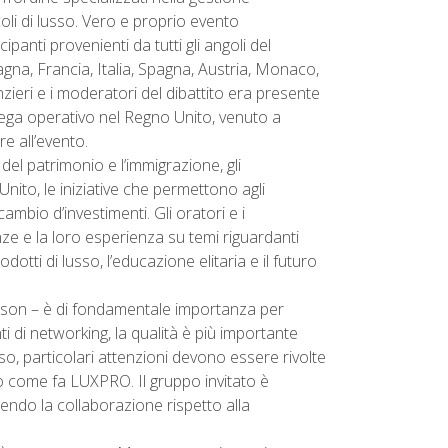
icoli di lusso. Vero e proprio evento
panti provenienti da tutti gli angoli del
gna, Francia, Italia, Spagna, Austria, Monaco,
nzieri e i moderatori del dibattito era presente
ega operativo nel Regno Unito, venuto a
e all’evento.
 del patrimonio e l’immigrazione, gli
Unito, le iniziative che permettono agli
ambio d’investimenti. Gli oratori e i
e e la loro esperienza su temi riguardanti
dotti di lusso, l’educazione elitaria e il futuro
hnson – è di fondamentale importanza per
ti di networking, la qualità è più importante
o, particolari attenzioni devono essere rivolte
io come fa LUXPRO. Il gruppo invitato è
endo la collaborazione rispetto alla