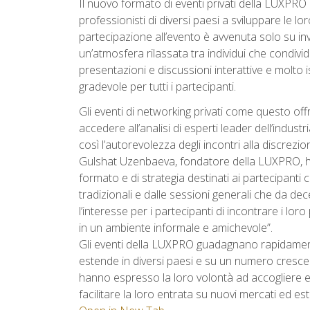
Il nuovo formato di eventi privati della LUXPRO
professionisti di diversi paesi a sviluppare le lor
partecipazione all’evento è avvenuta solo su in
un’atmosfera rilassata tra individui che condivid
presentazioni e discussioni interattive e molto i
gradevole per tutti i partecipanti.
Gli eventi di networking privati come questo of
accedere all’analisi di esperti leader dell’indus
così l’autorevolezza degli incontri alla discrezion
Gulshat Uzenbaeva, fondatore della LUXPRO, ha
formato e di strategia destinati ai partecipanti 
tradizionali e dalle sessioni generali che da dece
l’interesse per i partecipanti di incontrare i loro
in un ambiente informale e amichevole”.
Gli eventi della LUXPRO guadagnano rapidament
estende in diversi paesi e su un numero crescent
hanno espresso la loro volontà ad accogliere e
facilitare la loro entrata su nuovi mercati ed es