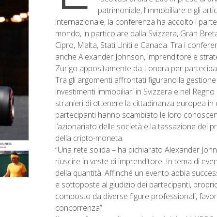
patrimoniale, l’immobiliare e gli art
internazionale, la conferenza ha accolto i parteci
mondo, in particolare dalla Svizzera, Gran Breta
Cipro, Malta, Stati Uniti e Canada. Tra i confere
anche Alexander Johnson, imprenditore e strat
Zurigo appositamente da Londra per partecipar
Tra gli argomenti affrontati figurano la gestione
investimenti immobiliari in Svizzera e nel Regno 
stranieri di ottenere la cittadinanza europea in c
partecipanti hanno scambiato le loro conoscenz
l’azionariato delle società e la tassazione dei pro
della cripto-moneta.
“Una rete solida – ha dichiarato Alexander Jo
riuscire in veste di imprenditore. In tema di even
della quantità. Affinché un evento abbia success
e sottoposte al giudizio dei partecipanti, propr
composto da diverse figure professionali, favor
concorrenza”.