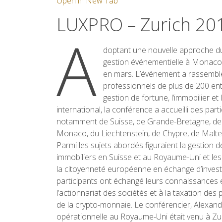
Open in New Tab
LUXPRO – Zurich 20
A
doptant une nouvelle approche du
gestion événementielle à Monaco,
en mars. L’événement a rassemblé 
professionnels de plus de 200 ent
gestion de fortune, l’immobilier et
international, la conférence a accueilli des par
notamment de Suisse, de Grande-Bretagne, de Fr
Monaco, du Liechtenstein, de Chypre, de Malte
Parmi les sujets abordés figuraient la gestion d
immobiliers en Suisse et au Royaume-Uni et les 
la citoyenneté européenne en échange d’invest
participants ont échangé leurs connaissances et
l’actionnariat des sociétés et à la taxation des pr
de la crypto-monnaie. Le conférencier, Alexan
opérationnelle au Royaume-Uni était venu à Z