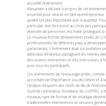
accueillir l’événement.
Alexander a déclaré à propos de cet événement
essentiel pour réussir en tant qu’entrepreneur
qualité est plus importante que la quantité. Po
particulier doit être porté au choix des partic
diversifié de personnes est invité, privilégiant 
Le nouveau format d’événements privés de LU
professionnels de différents pays à développer 
partenariats. L’événement était sur invitation 
détendue d’individus partageant les mêmes idée
discussions interactives et très instructives, a
pour tous les participants.
Les événements de réseautage privés comme ce
accordant de l’importance à la discrétion et à la
l’analyse d’experts des chefs de file de l’industri
Gulshat Uzenbaeva, fondateur de LUXPRO, a d
nouveau type de format et de stratégie destiné 
traditionnelles interventions et sessions génér