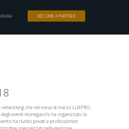
Media
BECOME A PARTNER
n
Search
for:
18
l networking che nel mese di marzo LUXPRO,
 degli eventi monegaschi, ha organizzato la
ento ha riunito privati e professionisti
im’ordine specializzati nella gestione