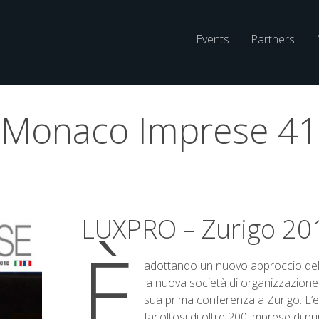
Main
Events
Partners
Navigatio
Monaco Imprese 41
LUXPRO – Zurigo 20
È
adottando un nuovo approccio de
la nuova società di organizzazione
sua prima conferenza a Zurigo. L’ev
facoltosi di oltre 200 imprese di pr